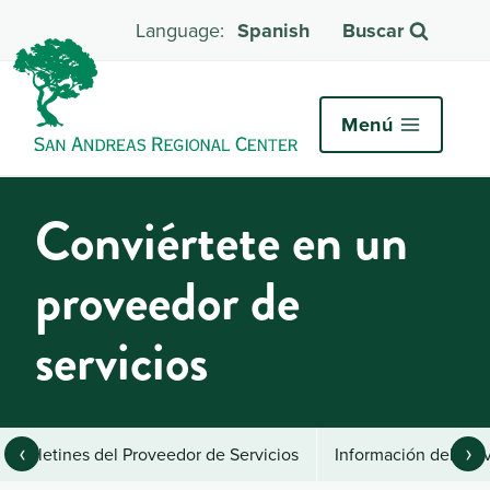
Spanish
Buscar
Menú
Conviértete en un
proveedor de
servicios
‹
›
Boletines del Proveedor de Servicios
Información del pro