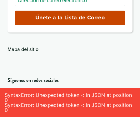
de
correo
Únete a la Lista de Correo
electrónico
(obligatorio)
Mapa del sitio
Síguenos en redes sociales
SyntaxError: Unexpected token < in JSON at position
0
SyntaxError: Unexpected token < in JSON at position
0