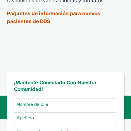
Disponibles en varios idiomas y formatos.
Paquetes de información para nuevos
pacientes de DDS
¡Mantente Conectado Con Nuestra
Comunidad!
Nombre
de
Apellido
pila
Dirección