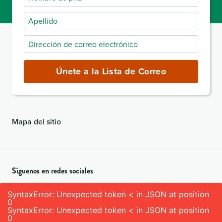
de
Apellido
pila
Dirección
de
correo
Únete a la Lista de Correo
electrónico
(obligatorio)
Mapa del sitio
Síguenos en redes sociales
SyntaxError: Unexpected token < in JSON at position
0
SyntaxError: Unexpected token < in JSON at position
0