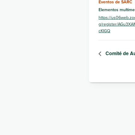
Eventos de SARC
Elementos multime
https://us06web.zo
g/register/AGu3X
cKIGQ
Comité de A