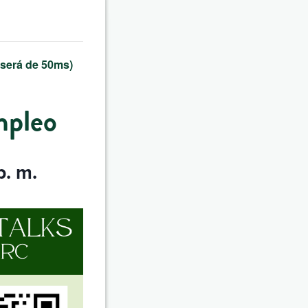
 será de 50ms)
mpleo
p. m.