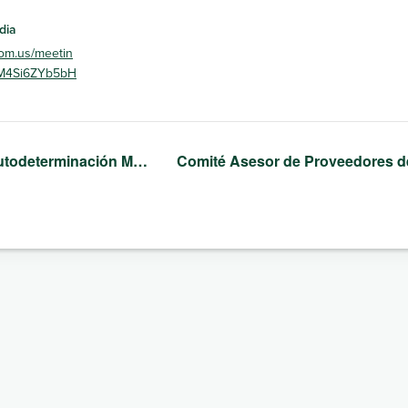
dia
om.us/meetin
AM4Si6ZYb5bH
utodeterminación M…
Comité Asesor de Proveedores 