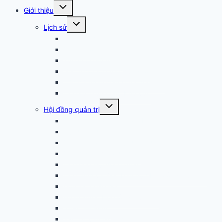
Arizona
Giới thiệu
Arizona
Lịch sử
Nghề nghiệp
Chúng tôi là ai
Tuyên bố sứ mệnh
Giá trị cốt lõi của chúng tôi
Các cá nhân chúng tôi phục vụ
Lịch sử Trung tâm Khu vực
Arizona
Hội đồng quản trị
Quy chế của Trung tâm Khu vực
Hội đồng quản trị
Các Ủy ban của Hội đồng quản trị
Chính sách mua dịch vụ
Lịch họp Hội đồng quản trị
Lịch trình và Biên bản họp Hội đồng Quản trị
Đơn xin nhập học
Huấn luyện Hội đồng Quản trị
SARC — SPAC
Ban Tư vấn Nhân sự