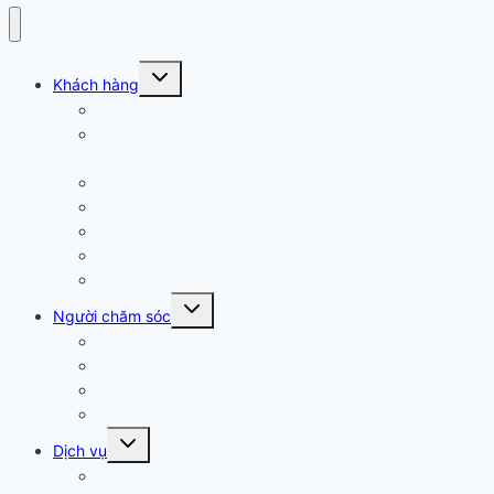
Arizona
Khách hàng
Chương trình Tự quyết
Quyền Lợi của Bạn: Khiếu nại, Tố cáo và Cung cấp
thông tin nội bộ
Người chăm sóc/Cha mẹ
Vận động
Dịch vụ
Giải trí xã hội
Nguồn lực dành cho Người điếc và Người nghe kém
Arizona
Người chăm sóc
Hỗ trợ Cha mẹ
Thông tin chung
Thông tin trường học
Vận động
Arizona
Dịch vụ
Đối tượng — Từ 3 tuổi trở lên