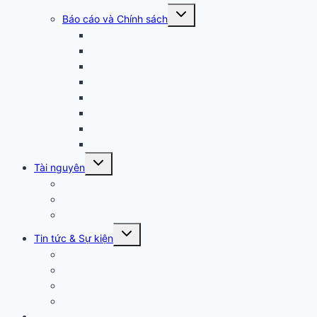
Arizona
Báo cáo và Chính sách
Minh Bạch & Tiếp cận Công cộng
Báo cáo tài chính
Phân tích dữ liệu POS
Hợp đồng Hiệu suất
Kiểm toán tài chính định kỳ hai năm một lần
Chính sách
Quy chế của Trung tâm Khu vực
Bảng điều khiển DDS
Arizona
Tài nguyên
Pháp luật
Nguồn lực khẩn cấp
Danh bạ nhân viên
Arizona
Tin tức
& Sự kiện
Tin tức
Lịch sự kiện
Nghề nghiệp
Liên kết nhanh
Liên hệ với chúng tôi