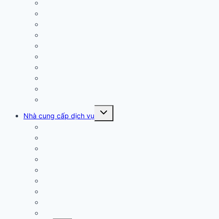
Khởi đầu sớm — Từ sơ sinh đến 3 tuổi
Điều phối viên Dịch vụ
Dịch vụ tiêu dùng
Dịch vụ Cộng đồng
Phiên điều trần công bằng
Tự kỷ & Thông tin Bảo hiểm
Chương trình FG & SC
Dịch vụ Y tế
Dịch vụ Việc làm
Chính sách mua dịch vụ
Arizona
Nhà cung cấp dịch vụ
Bản tin Nhà cung cấp dịch vụ
Thông tin Nhà cung cấp dịch vụ
Đào tạo Nhà cung cấp Liên quan đến Sức khỏe
Đào tạo nhà cung cấp mới
Hóa đơn điện tử
Báo cáo sự cố đặc biệt
Thông tin về Quy tắc Cuối cùng của HCBS
Chính sách
Lịch sự kiện