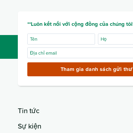
**Luôn kết nối với cộng đồng của chúng tôi!
Tên
Họ
Địa
chỉ
email
Tham gia danh sách gửi thư
(bắt
buộc)
Tin tức
Sự kiện