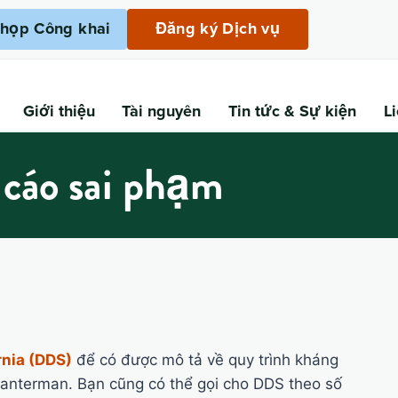
họp Công khai
Đăng ký Dịch vụ
Giới thiệu
Tài nguyên
Tin tức
& Sự kiện
L
 cáo sai phạm
rnia (DDS)
để có được mô tả về quy trình kháng
Lanterman. Bạn cũng có thể gọi cho DDS theo số