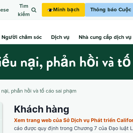
Tìm
Minh bạch
Thông báo Cuộc 
mese
kiếm
Người chăm sóc
Dịch vụ
Nhà cung cấp dịch vụ
ếu nại, phản hồi và tố
nại, phản hồi và tố cáo sai phạm
Khách hàng
Xem trang web của Sở Dịch vụ Phát triển Califo
cáo được quy định trong Chương 7 của Đạo luật 