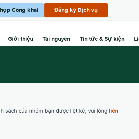
họp Công khai
Đăng ký Dịch vụ
Giới thiệu
Tài nguyên
Tin tức
& Sự kiện
L
 sách của nhóm bạn được liệt kê, vui lòng
liên