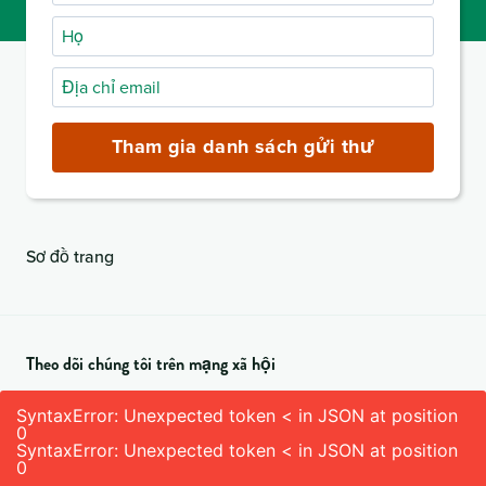
Họ
Địa
chỉ
email
Tham gia danh sách gửi thư
(bắt
buộc)
Sơ đồ trang
Theo dõi chúng tôi trên mạng xã hội
SyntaxError: Unexpected token < in JSON at position
0
SyntaxError: Unexpected token < in JSON at position
0