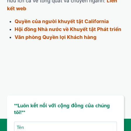
hữu ích cả về tổng quát và chuyên ngành:
Liên
kết web
Quyền của người khuyết tật California
Hội đồng Nhà nước về Khuyết tật Phát triển
Văn phòng Quyền lợi Khách hàng
**Luôn kết nối với cộng đồng của chúng
tôi!**
Tên