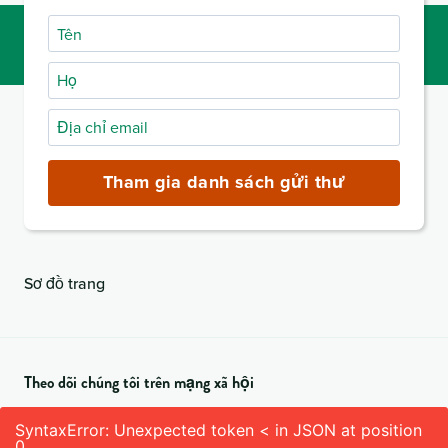
Tên
Họ
Địa
chỉ
email
Tham gia danh sách gửi thư
(bắt
buộc)
Sơ đồ trang
Theo dõi chúng tôi trên mạng xã hội
SyntaxError: Unexpected token < in JSON at position
0