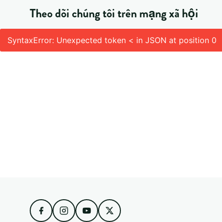
Theo dõi chúng tôi trên mạng xã hội
SyntaxError: Unexpected token < in JSON at position 0