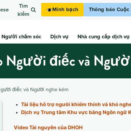
Tìm
Minh bạch
Thông báo Cuộc 
mese
kiếm
Người chăm sóc
Dịch vụ
Nhà cung cấp dịch vụ
o Người điếc và Ngườ
gười điếc và Người nghe kém
Tài liệu hỗ trợ người khiếm thính và khó ng
Dịch vụ Trung tâm Khu vực bằng Ngôn ngữ K
Video Tài nguyên của DHOH