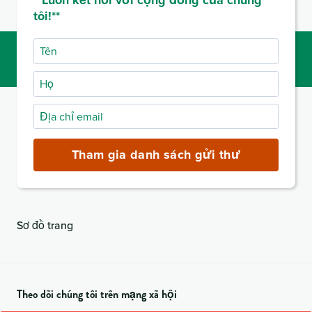
**Luôn kết nối với cộng đồng của chúng
tôi!**
Tên
Họ
Địa
chỉ
email
Tham gia danh sách gửi thư
(bắt
buộc)
Sơ đồ trang
Theo dõi chúng tôi trên mạng xã hội