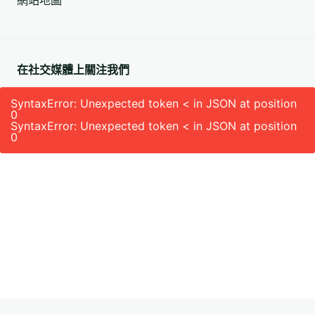
網站地圖
填)
在社交媒體上關注我們
SyntaxError: Unexpected token < in JSON at position
0
SyntaxError: Unexpected token < in JSON at position
0