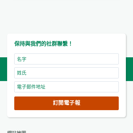
保持與我們的社群聯繫！
名
字
姓
氏
電
子
郵
訂閱電子報
件
地
址
(必