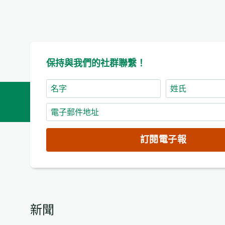
保持與我們的社群聯繫！
名
姓
字
氏
電
子
郵
訂閱電子報
件
地
址
(必
填)
新聞