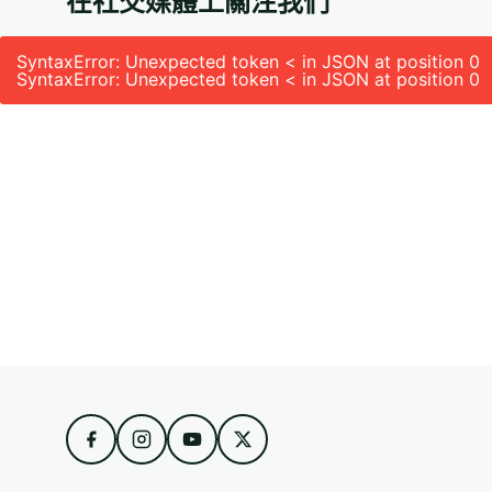
在社交媒體上關注我們
SyntaxError: Unexpected token < in JSON at position 0
SyntaxError: Unexpected token < in JSON at position 0