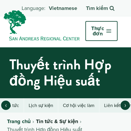
Vietnamese
Tìm kiếm
Thực
đơn
Thuyết trình Hợp
đồng Hiệu suất
‹
›
Tin tức
Lịch sự kiện
Cơ hội việc làm
Liên kết nha
Trang chủ
Tin tức & Sự kiện
Thuyết trình Hợp đồng Hiệu suất