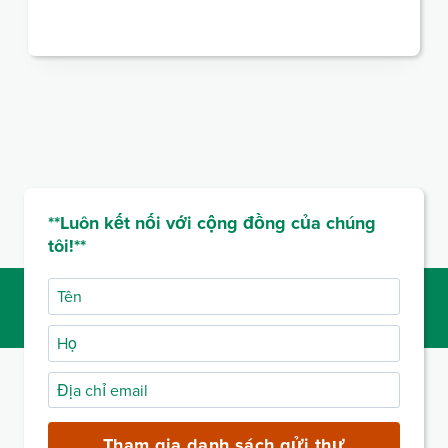
**Luôn kết nối với cộng đồng của chúng
tôi!**
Tên
Họ
Địa
chỉ
email
Tham gia danh sách gửi thư