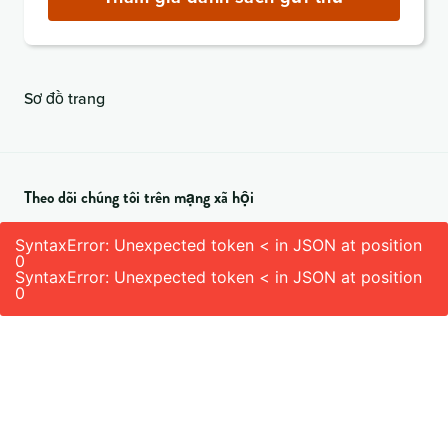
(bắt
buộc)
Sơ đồ trang
Theo dõi chúng tôi trên mạng xã hội
SyntaxError: Unexpected token < in JSON at position
0
SyntaxError: Unexpected token < in JSON at position
0