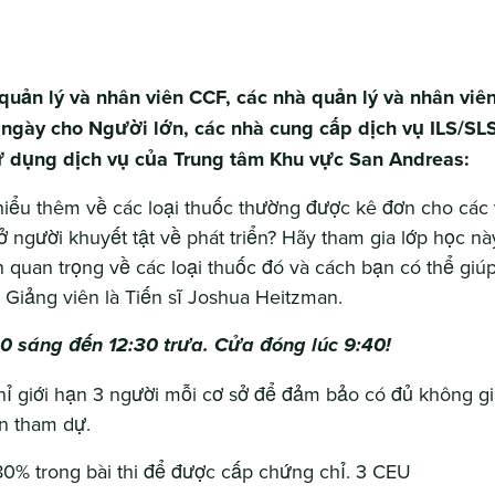
uản lý và nhân viên CCF, các nhà quản lý và nhân viê
ngày cho Người lớn, các nhà cung cấp dịch vụ ILS/SL
 dụng dịch vụ của Trung tâm Khu vực San Andreas:
iểu thêm về các loại thuốc thường được kê đơn cho các
 người khuyết tật về phát triển? Hãy tham gia lớp học nà
 quan trọng về các loại thuốc đó và cách bạn có thể giúp
 Giảng viên là Tiến sĩ Joshua Heitzman.
0 sáng đến 12:30 trưa. Cửa đóng lúc 9:40!
hỉ giới hạn 3 người mỗi cơ sở để đảm bảo có đủ không gi
n tham dự.
80% trong bài thi để được cấp chứng chỉ. 3 CEU