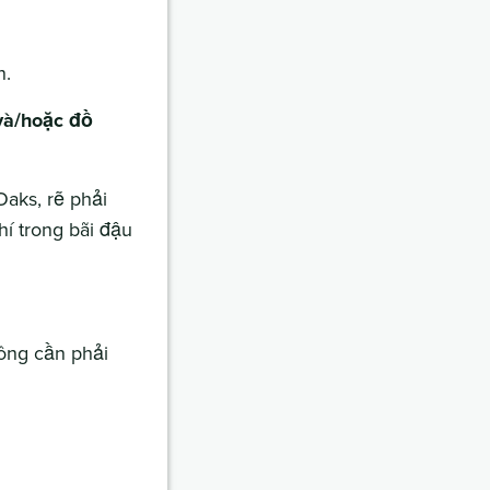
n.
và/hoặc đồ
Oaks, rẽ phải
hí trong bãi đậu
ông cần phải