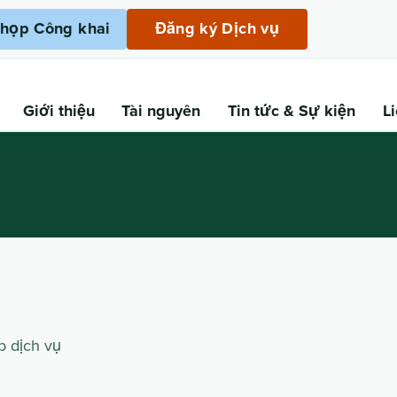
họp Công khai
Đăng ký Dịch vụ
Giới thiệu
Tài nguyên
Tin tức
& Sự kiện
L
p dịch vụ