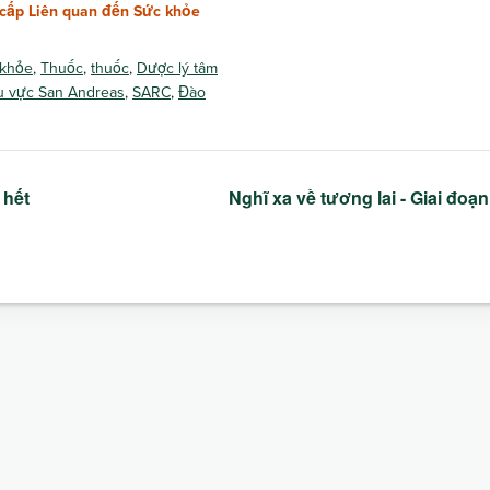
cấp Liên quan đến Sức khỏe
 khỏe
,
Thuốc
,
thuốc
,
Dược lý tâm
u vực San Andreas
,
SARC
,
Đào
 hết
Nghĩ xa về tương lai - Giai đoạ