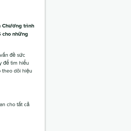
n Chương trình
S cho những
 vấn đề sức
y để tìm hiểu
 theo dõi hiệu
an cho tất cả