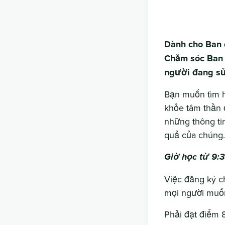
Dành cho Ban q
Chăm sóc Ban 
người đang sử
Bạn muốn tìm h
khỏe tâm thần ở
những thông tin
quả của chúng.
Giờ học từ 9:3
Việc đăng ký c
mọi người muố
Phải đạt điểm 