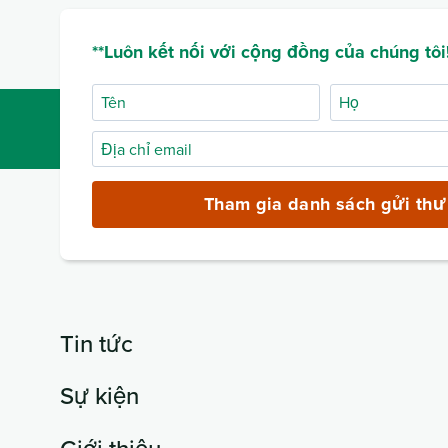
**Luôn kết nối với cộng đồng của chúng tôi!
Tên
Họ
Địa
chỉ
email
Tham gia danh sách gửi thư
(bắt
buộc)
Tin tức
Sự kiện
Giới thiệu