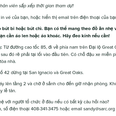
hân viên sắp xếp thời gian tham dự!
n vé của bạn, hoặc hiển thị email trên điện thoại của bạ
bút bi hoặc bút chì. Bạn có thể mang theo đồ ăn nhẹ 
ạn cần áo len hoặc áo khoác. Hãy đeo kính nếu cần!
:
Từ đường cao tốc 85, đi về phía nam trên Đại lộ Great 
, sau đó rẽ phải tại lối vào đầu tiên. Có chỗ đậu xe miễn p
tòa nhà.
số 42 dừng tại San Ignacio và Great Oaks.
áy lên tầng 2 và chờ ở sảnh cho đến giờ nhận phòng. Kh
y lễ tân.
 hệ với người tổ chức ở đâu nếu có bất kỳ câu hỏi nào?
 số điện thoại 408-341-3475 hoặc email sandy@sarc.org