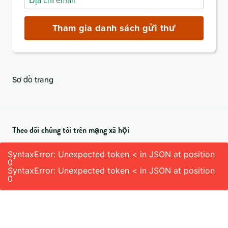
chỉ
email
Tham gia danh sách gửi thư
(bắt
buộc)
Sơ đồ trang
Theo dõi chúng tôi trên mạng xã hội
SyntaxError: Unexpected token < in JSON at position
0
SyntaxError: Unexpected token < in JSON at position
0