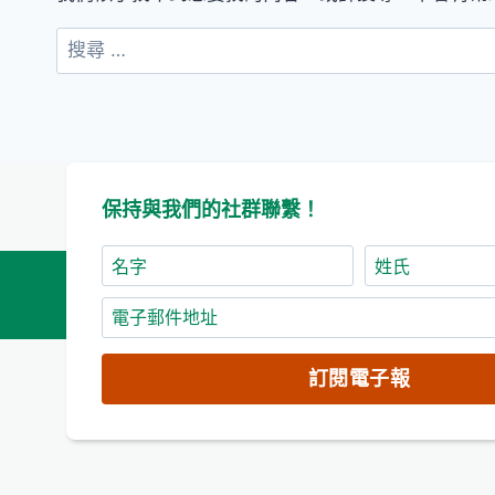
搜
尋：
保持與我們的社群聯繫！
名
姓
字
氏
電
子
郵
訂閱電子報
件
地
址
(必