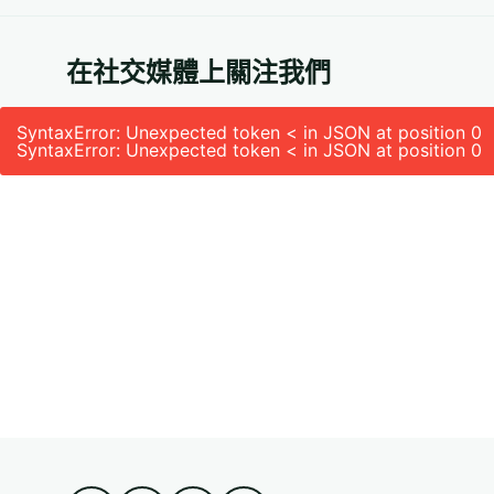
在社交媒體上關注我們
SyntaxError: Unexpected token < in JSON at position 0
SyntaxError: Unexpected token < in JSON at position 0