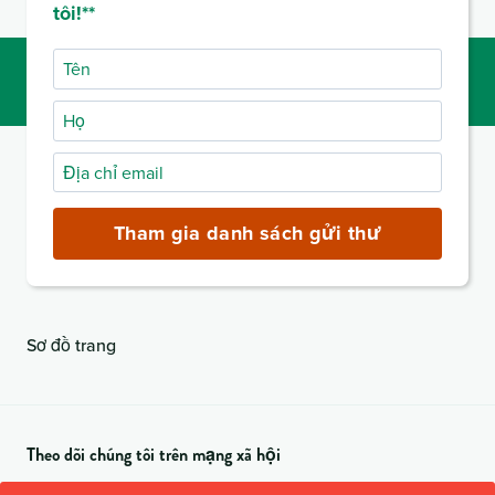
tôi!**
Tên
Họ
Địa
chỉ
email
Tham gia danh sách gửi thư
(bắt
buộc)
Sơ đồ trang
Theo dõi chúng tôi trên mạng xã hội