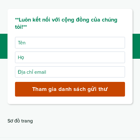
**Luôn kết nối với cộng đồng của chúng
tôi!**
Tên
Họ
Địa
chỉ
email
Tham gia danh sách gửi thư
(bắt
buộc)
Sơ đồ trang