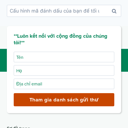
Thêm
tính
năng
bộ
**Luôn kết nối với cộng đồng của chúng
nhớ
tôi!**
đệm
mạnh
Tên
mẽ
Họ
và
tối
Địa
ưu
chỉ
hóa
email
Tham gia danh sách gửi thư
tài
(bắt
nguyên
buộc)
của
bạn.