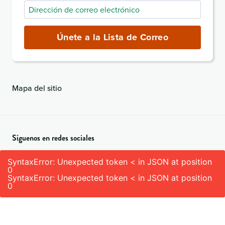
Dirección
de
correo
Únete a la Lista de Correo
electrónico
(obligatorio)
Mapa del sitio
Síguenos en redes sociales
SyntaxError: Unexpected token < in JSON at position
0
SyntaxError: Unexpected token < in JSON at position
0