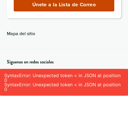
correo
Únete a la Lista de Correo
electrónico
(obligatorio)
Mapa del sitio
Síguenos en redes sociales
SyntaxError: Unexpected token < in JSON at position
0
SyntaxError: Unexpected token < in JSON at position
0