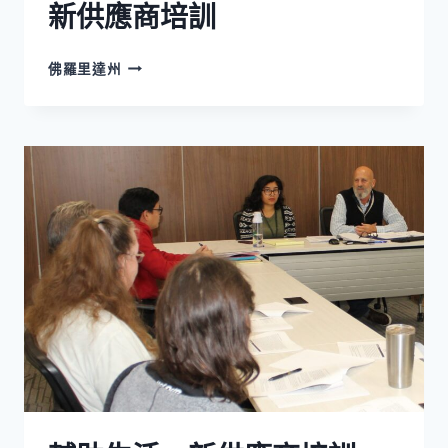
新供應商培訓
服
務
（SLS）
1/30
佛羅里達州
新
輔
供
助
應
生
商
活
培
服
訓
務
(SLS)
新
供
應
商
培
訓