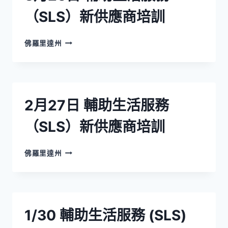
（SLS）新供應商培訓
3
佛羅里達州
月
26
日
輔
助
2月27日 輔助生活服務
生
活
（SLS）新供應商培訓
服
務
（SLS）
2
佛羅里達州
新
月
供
27
應
日
商
輔
培
助
1/30 輔助生活服務 (SLS)
訓
生
活