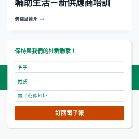
輔助生活－新供應商培訓
輔
佛羅里達州
助
生
活
－
保持與我們的社群聯繫！
新
供
應
名
商
字
培
姓
訓
氏
電
子
郵
訂閱電子報
件
地
址