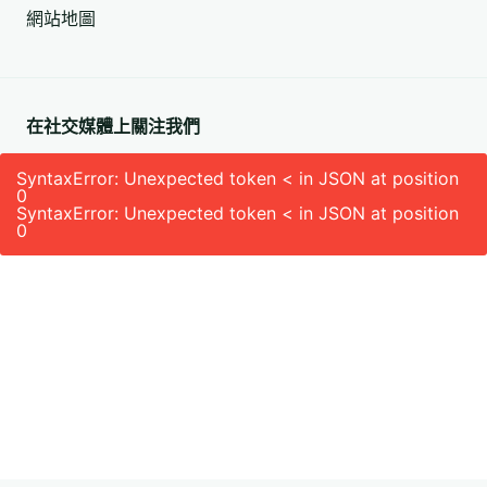
網站地圖
(必
填)
在社交媒體上關注我們
SyntaxError: Unexpected token < in JSON at position
0
SyntaxError: Unexpected token < in JSON at position
0