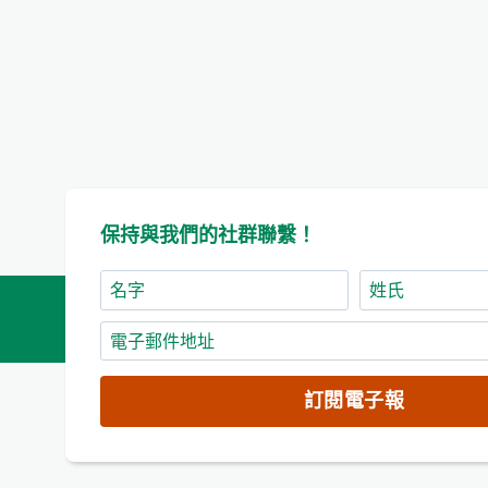
保持與我們的社群聯繫！
名
姓
字
氏
電
子
郵
訂閱電子報
件
地
址