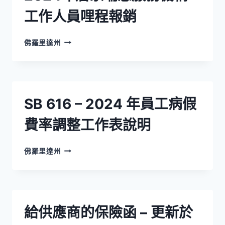
工作人員哩程報銷
2024
佛羅里達州
年
居
家
喘
息
SB 616 – 2024 年員工病假
服
務
費率調整工作表說明
機
構
工
SB
佛羅里達州
作
616
人
–
員
2024
哩
年
程
員
給供應商的保險函 – 更新於
報
工
銷
病