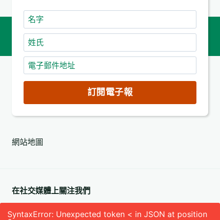
名
字
姓
氏
電
子
郵
訂閱電子報
件
地
址
網站地圖
(必
填)
在社交媒體上關注我們
SyntaxError: Unexpected token < in JSON at position