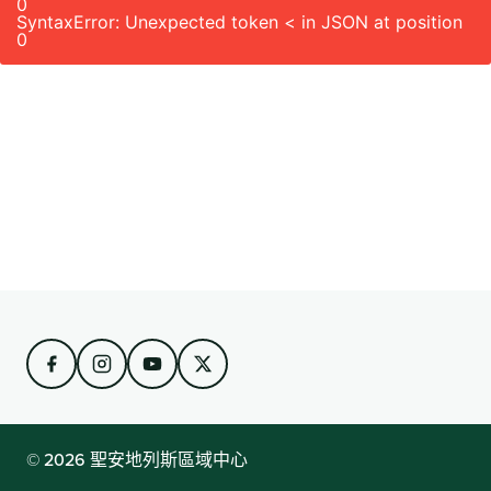
0
SyntaxError: Unexpected token < in JSON at position
0
© 2026 聖安地列斯區域中心