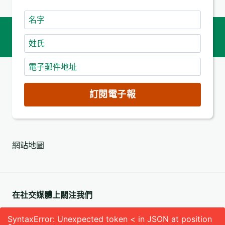
名
字
姓
氏
電
子
郵
訂閱電子報
件
地
址
網站地圖
(必
填)
在社交媒體上關注我們
SyntaxError: Unexpected token < in JSON at position