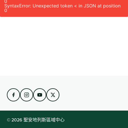
0
SyntaxError: Unexpected token < in JSON at position
0
© 2026 聖安地列斯區域中心