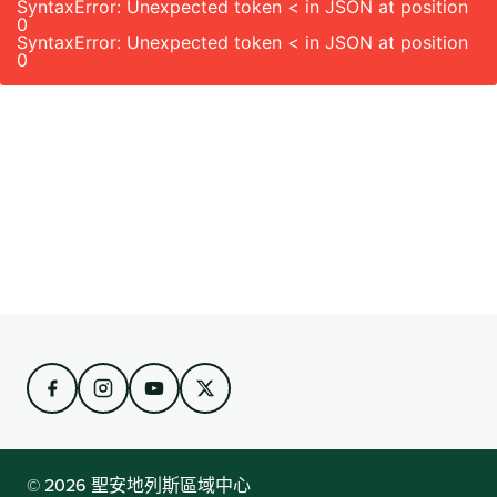
SyntaxError: Unexpected token < in JSON at position
0
SyntaxError: Unexpected token < in JSON at position
0
© 2026 聖安地列斯區域中心