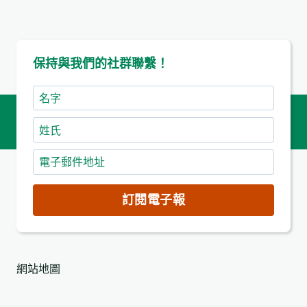
保持與我們的社群聯繫！
名
字
姓
氏
電
子
郵
訂閱電子報
件
地
址
網站地圖
(必
填)