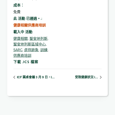
成本：
免費
此 活動 已通過。.:
健康相關供應商培訓
載入中 活動
健康相關
,
聖安地列斯
,
聖安地列斯區域中心
,
SARC
,
虐待跡象
,
訓練
,
供應商培訓
下載 .ICS 檔案
ICF 圓桌會議 3 月 9 日，I…
受限健康狀況 i…