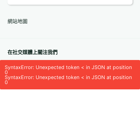
地
址
網站地圖
(必
填)
在社交媒體上關注我們
SyntaxError: Unexpected token < in JSON at position
0
SyntaxError: Unexpected token < in JSON at position
0