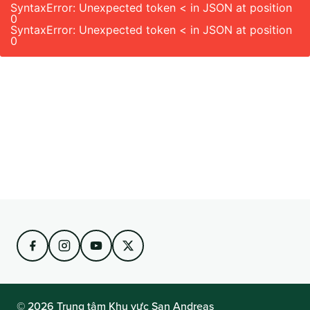
SyntaxError: Unexpected token < in JSON at position
0
SyntaxError: Unexpected token < in JSON at position
0
© 2026 Trung tâm Khu vực San Andreas