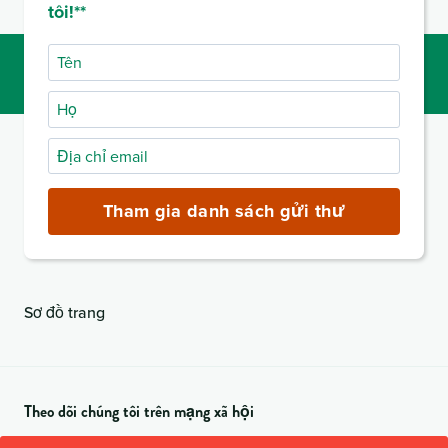
tôi!**
Tên
Họ
Địa
chỉ
email
Tham gia danh sách gửi thư
(bắt
buộc)
Sơ đồ trang
Theo dõi chúng tôi trên mạng xã hội