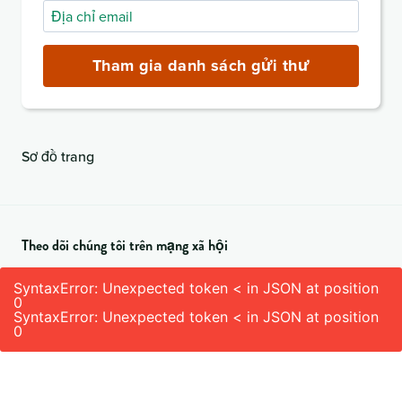
Địa
chỉ
email
Tham gia danh sách gửi thư
(bắt
buộc)
Sơ đồ trang
Theo dõi chúng tôi trên mạng xã hội
SyntaxError: Unexpected token < in JSON at position
0
SyntaxError: Unexpected token < in JSON at position
0