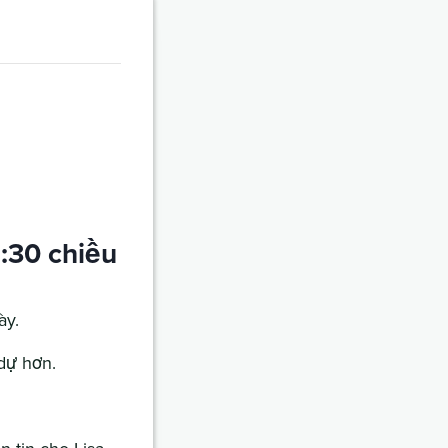
:30 chiều
ày.
dự hơn.