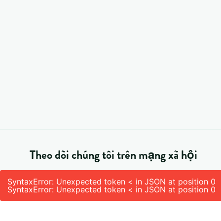
Theo dõi chúng tôi trên mạng xã hội
SyntaxError: Unexpected token < in JSON at position 0
SyntaxError: Unexpected token < in JSON at position 0