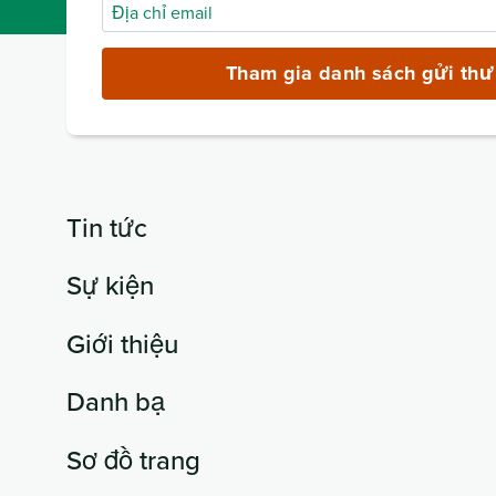
Địa
chỉ
email
Tham gia danh sách gửi thư
(bắt
buộc)
Tin tức
Sự kiện
Giới thiệu
Danh bạ
Sơ đồ trang