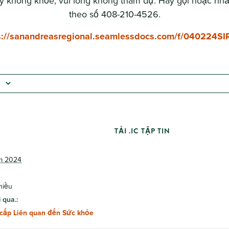
 không khỏe, vui lòng không tham dự. Hãy gọi hoặc nhắn
theo số 408-210-4526.
s://sanandreasregional.seamlessdocs.com/f/040224S
TẢI .IC TẬP TIN
m 2024
hiều
 qua.:
cấp Liên quan đến Sức khỏe