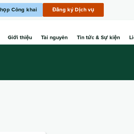
họp Công khai
Đăng ký Dịch vụ
Giới thiệu
Tài nguyên
Tin tức
& Sự kiện
L