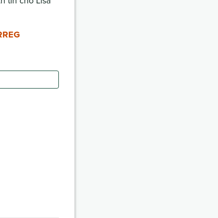
 tin cho Lisa
IRREG