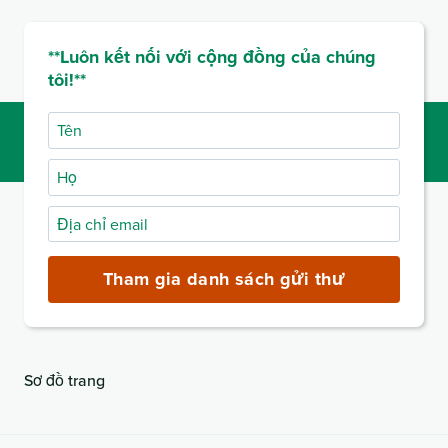
**Luôn kết nối với cộng đồng của chúng
tôi!**
Tên
Họ
Địa
chỉ
email
Tham gia danh sách gửi thư
(bắt
buộc)
Sơ đồ trang