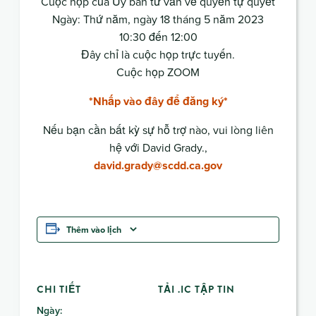
Cuộc họp của Ủy ban tư vấn về quyền tự quyết
Ngày: Thứ năm, ngày 18 tháng 5 năm 2023
10:30 đến 12:00
Đây chỉ là cuộc họp trực tuyến.
Cuộc họp ZOOM
*Nhấp vào đây để đăng ký*
Nếu bạn cần bất kỳ sự hỗ trợ nào, vui lòng liên
hệ với David Grady.,
david.grady@scdd.ca.gov
Thêm vào lịch
CHI TIẾT
TẢI .IC TẬP TIN
Ngày: