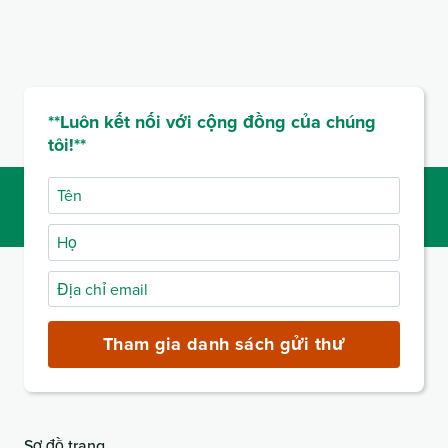
**Luôn kết nối với cộng đồng của chúng
tôi!**
Tên
Họ
Địa
chỉ
email
Tham gia danh sách gửi thư
(bắt
buộc)
Sơ đồ trang