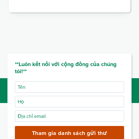
**Luôn kết nối với cộng đồng của chúng
tôi!**
Tên
Họ
Địa
chỉ
email
Tham gia danh sách gửi thư