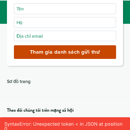
Tên
Họ
Địa
chỉ
email
Tham gia danh sách gửi thư
(bắt
buộc)
Sơ đồ trang
Theo dõi chúng tôi trên mạng xã hội
SyntaxError: Unexpected token < in JSON at position
0