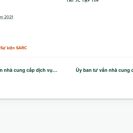
TẢI .IC TẬP TIN
ăm 2021
,
Sự kiện SARC
n nhà cung cấp dịch vụ…
Ủy ban tư vấn nhà cung