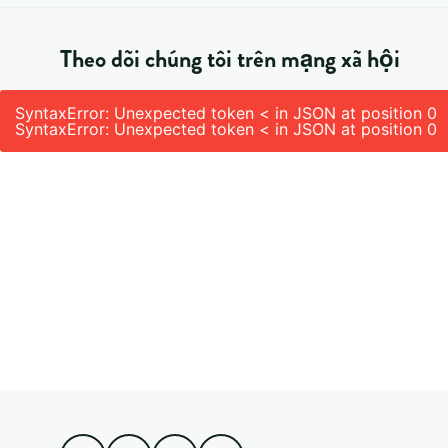
Theo dõi chúng tôi trên mạng xã hội
SyntaxError: Unexpected token < in JSON at position 0
SyntaxError: Unexpected token < in JSON at position 0