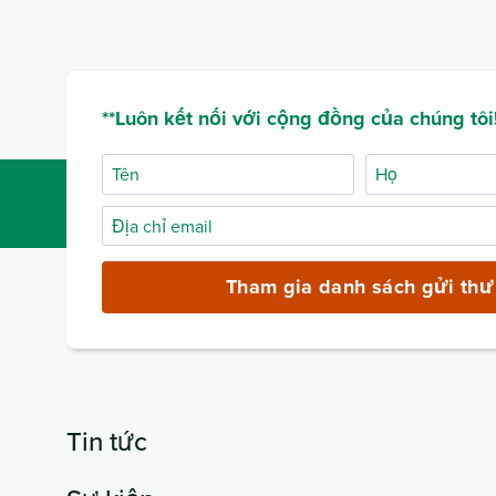
**Luôn kết nối với cộng đồng của chúng tôi!
Tên
Họ
Địa
chỉ
email
Tham gia danh sách gửi thư
(bắt
buộc)
Tin tức