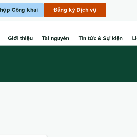
họp Công khai
Đăng ký Dịch vụ
Giới thiệu
Tài nguyên
Tin tức
& Sự kiện
L