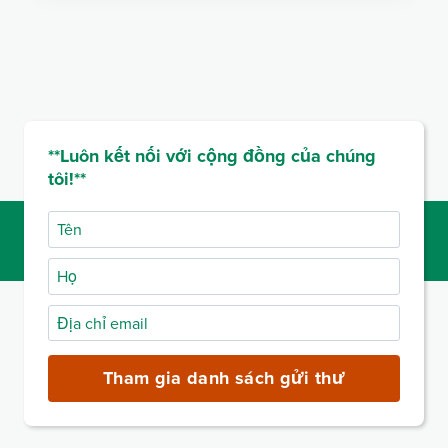
**Luôn kết nối với cộng đồng của chúng
tôi!**
Tên
Họ
Địa
chỉ
email
Tham gia danh sách gửi thư
(bắt
buộc)