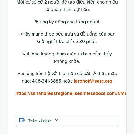
Mỗi cơ sở cử 2 người để tạo điều kiện cho nhiều
cơ quan tham dự hơn.
*Đăng ký riêng cho từng người
→Hãy mang theo bữa trưa và đồ uống của bạn!
Giờ nghỉ trưa chỉ có 30 phút.
Vui lòng không tham dự nếu bạn cảm thấy
không khỏe.
Vui lòng liên hệ với Lior nếu có bất kỳ thắc mắc
nào: 408-341-3885 hoặc
laronoff@sarc.org
https://sanandreasregional.seamlessdocs.com/f/Medic
Thêm vào lịch