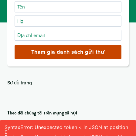
Tên
Họ
Địa
chỉ
email
Tham gia danh sách gửi thư
(bắt
buộc)
Sơ đồ trang
Theo dõi chúng tôi trên mạng xã hội
SyntaxError: Unexpected token < in JSON at position
0