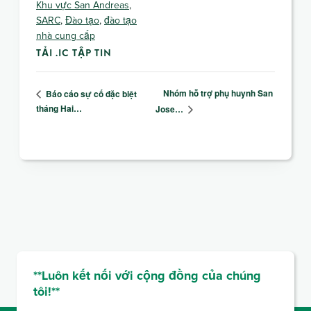
Khu vực San Andreas
,
SARC
,
Đào tạo
,
đào tạo
nhà cung cấp
TẢI .IC TẬP TIN
Nhóm hỗ trợ phụ huynh San
Báo cáo sự cố đặc biệt
tháng Hai…
Jose…
**Luôn kết nối với cộng đồng của chúng
tôi!**