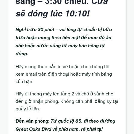
sáng – 3:30 chiều.
Cửa
sẽ đóng lúc 10:10!
Nghỉ trưa 30 phút – vui lòng tự chuẩn bị bữa
trưa hoặc mang theo tiền mặt để mua đồ ăn
nhẹ hoặc nước uống từ máy bán hàng tự
động.
Hãy mang theo bản in vé hoặc cho chúng tôi
xem email trên điện thoại hoặc máy tính bảng
của bạn.
Hãy đi thang máy lên tầng 2 và chờ ở sảnh cho
đến giờ nhận phòng. Không cần phải đăng ký tại
quầy lễ tân.
Đến văn phòng:
Từ quốc lộ 85, đi theo đường
Great Oaks Blvd về phía nam, rẽ phải tại