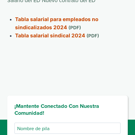
Salario del ED Nuevo contrato del ED
Tabla salarial para empleados no
sindicalizados 2024
Tabla salarial sindical 2024
¡Mantente Conectado Con Nuestra
Comunidad!
Nombre
de