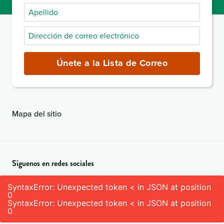
Apellido
pila
Dirección
de
correo
Únete a la Lista de Correo
electrónico
(obligatorio)
Mapa del sitio
Síguenos en redes sociales
SyntaxError: Unexpected token < in JSON at position
0
SyntaxError: Unexpected token < in JSON at position
0