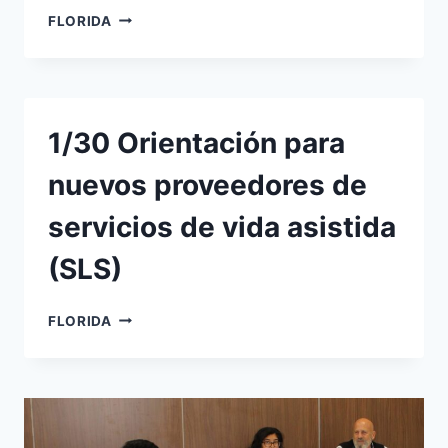
27/2
FLORIDA
ORIENTACIÓN
PARA
NUEVOS
PROVEEDORES
DE
1/30 Orientación para
SERVICIOS
DE
nuevos proveedores de
VIDA
ASISTIDA
servicios de vida asistida
(SLS)
(SLS)
1/30
FLORIDA
ORIENTACIÓN
PARA
NUEVOS
PROVEEDORES
DE
SERVICIOS