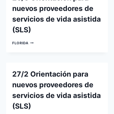
nuevos proveedores de
servicios de vida asistida
(SLS)
26/3
FLORIDA
ORIENTACIÓN
PARA
NUEVOS
PROVEEDORES
DE
27/2 Orientación para
SERVICIOS
DE
nuevos proveedores de
VIDA
ASISTIDA
servicios de vida asistida
(SLS)
(SLS)