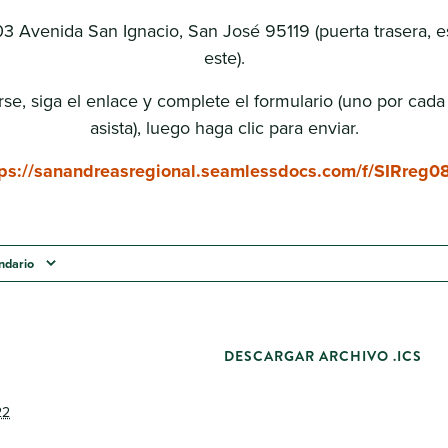
3 Avenida San Ignacio, San José 95119 (puerta trasera, 
este).
arse, siga el enlace y complete el formulario (uno por cad
asista), luego haga clic para enviar.
tps://sanandreasregional.seamlessdocs.com/f/SIRreg0
endario
DESCARGAR ARCHIVO .ICS
22