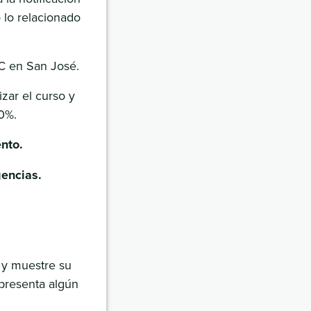
o lo relacionado
RC en San José.
zar el curso y
80%.
nto.
gencias.
 y muestre su
 presenta algún