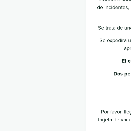
de incidentes, 
Se trata de un
Se expedirá u
apr
El 
Dos per
Por favor, l
tarjeta de vac