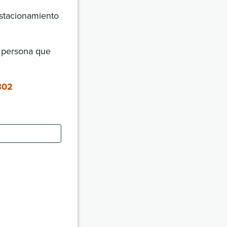
estacionamiento
a persona que
802