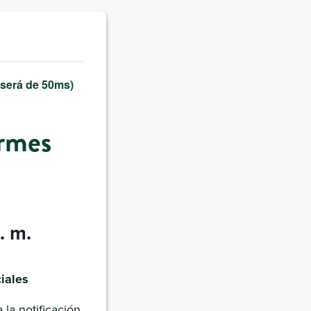
 será de 50ms)
ormes
. m.
iales
 la notificación