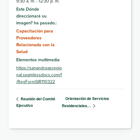
9:30 a. m. - 12:30 p. m.
Este Dónde
direccionará su
imagen? ha pasado.:
Capacitación para
Proveedores
Relacionada con la
Salud
Elementos multimedia
https://sanandreasregio
nal.seamlessdocs.com/f
/RegFormSIR110322
Orientación de Servicios
Reunión del Comité
Ejecutivo
Residenciales…