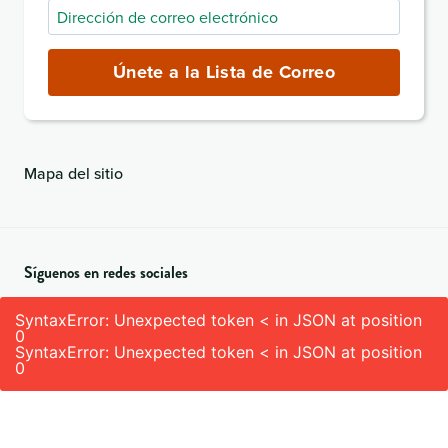
Dirección
de
correo
Únete a la Lista de Correo
electrónico
(obligatorio)
Mapa del sitio
Síguenos en redes sociales
SyntaxError: Unexpected token < in JSON at position
0
SyntaxError: Unexpected token < in JSON at position
0