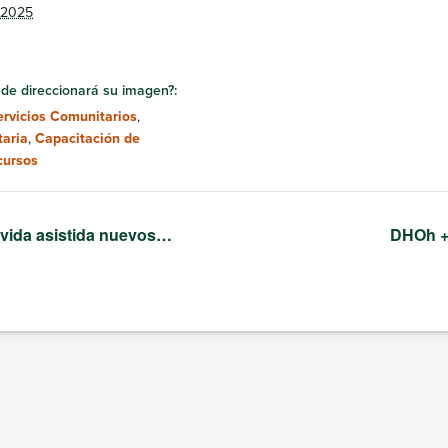
 2025
de direccionará su imagen?:
ervicios Comunitarios
,
aria
,
Capacitación de
cursos
 vida asistida nuevos…
DHOh +