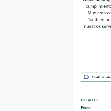
cumplimiento 
Muestran có
También nos
nuestros serv
Añadir al cal
DETALLES
Fecha: