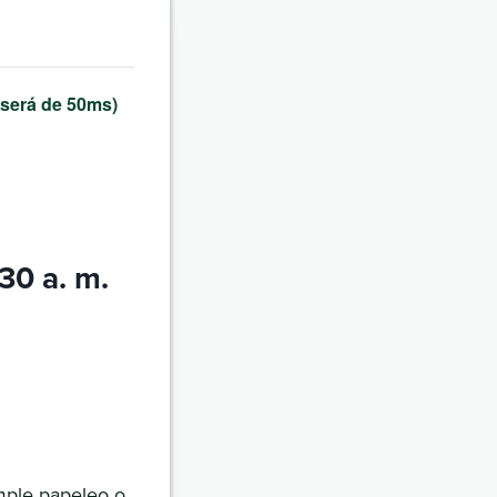
 será de 50ms)
:30 a. m.
imple papeleo o