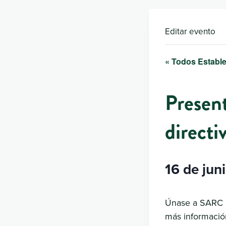
Editar evento
« Todos Estable
Present
direct
16 de jun
Únase a SARC p
más informació