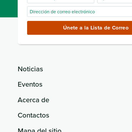
de
Dirección
pila
de
correo
Únete a la Lista de Correo
electrónico
(obligatorio)
Noticias
Eventos
Acerca de
Contactos
Mapa del sitio