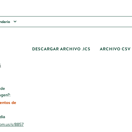
endario
DESCARGAR ARCHIVO .ICS
ARCHIVO CSV
5
nde
agen?:
entos de
dia
om.us/s/8857