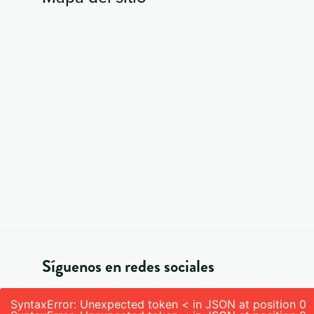
Síguenos en redes sociales
SyntaxError: Unexpected token < in JSON at position 0