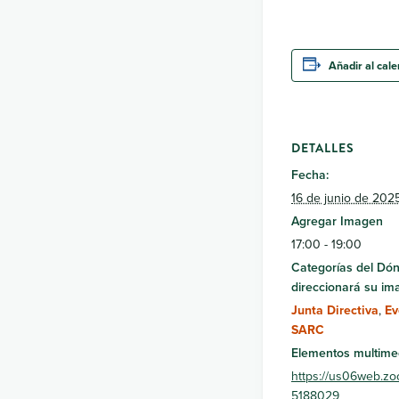
Añadir al cal
DETALLES
Fecha:
16 de junio de 202
Agregar Imagen
17:00 - 19:00
Categorías del Dó
direccionará su im
Junta Directiva
,
Ev
SARC
Elementos multime
https://us06web.zo
5188029