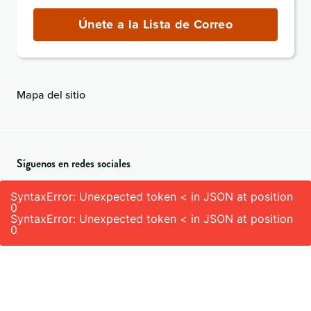
de
correo
Únete a la Lista de Correo
electrónico
(obligatorio)
Mapa del sitio
Síguenos en redes sociales
SyntaxError: Unexpected token < in JSON at position
0
SyntaxError: Unexpected token < in JSON at position
0